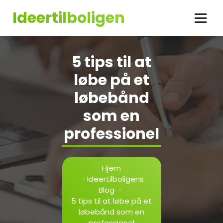
Videre
Ideertilboligen
til
indhold
5 tips til at
løbe på et
løbebånd
som en
professionel
Hjem
-
Ideertilboligens
Blog
-
5 tips til at løbe på et
løbebånd som en
professionel