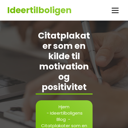
Videre
Ideertilboligen
til
indhold
Citatplakat
er som en
kilde til
motivation
og
positivitet
Hjem
-
Ideertilboligens
Blog
-
Citatplakater som en