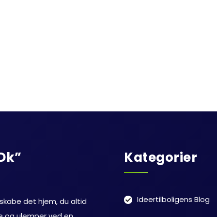
.dk”
Kategorier
Ideertilboligens Blog
 skabe det hjem, du altid
ele og ulemper ved en