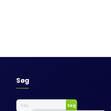
Søg
Søg
efter: