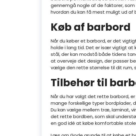
gennemgå nogle af de faktorer, som d
hvordan du kan få mest muligt ud af 
Køb af barbord
Når du køber et barbord, er det vigtig
holde i lang tid. Det er især vigtigt a
stål, der kan modstå både tidens tan
at overveje det design, der passer be
vælge den rette størrelse til dit rum,
Tilbehør til bar
Når du har valgt det rette barbord, er d
mange forskellige typer bordplader, de
Du kan vælge mellem træ, laminat, vin
det rette bordben, som skal underst
en god idé at købe komfortable stole,
Læs om Gode grunde til at købe et bar