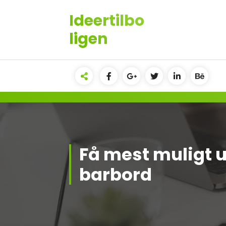
Videre
Ideertilbo
til
indhold
ligen
Få mest muligt u
barbord