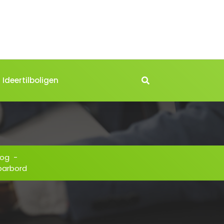
Ideertilboligen
log
-
 barbord