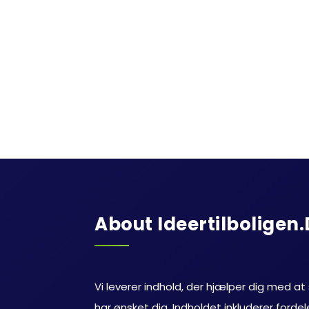
About Ideertilboligen
Vi leverer indhold, der hjælper dig med at
har ønsket dig. Indholdet inkluderer ford