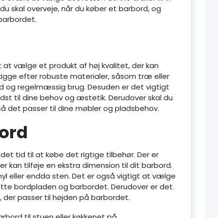
u skal overveje, når du køber et barbord, og
barbordet.
t at vælge et produkt af høj kvalitet, der kan
t kigge efter robuste materialer, såsom træ eller
d og regelmæssig brug. Desuden er det vigtigt
dst til dine behov og æstetik. Derudover skal du
 så det passer til dine møbler og pladsbehov.
bord
et tid til at købe det rigtige tilbehør. Der er
r kan tilføje en ekstra dimension til dit barbord.
yl eller endda sten. Det er også vigtigt at vælge
øtte bordpladen og barbordet. Derudover er det
 der passer til højden på barbordet.
bord til stuen eller køkkenet på