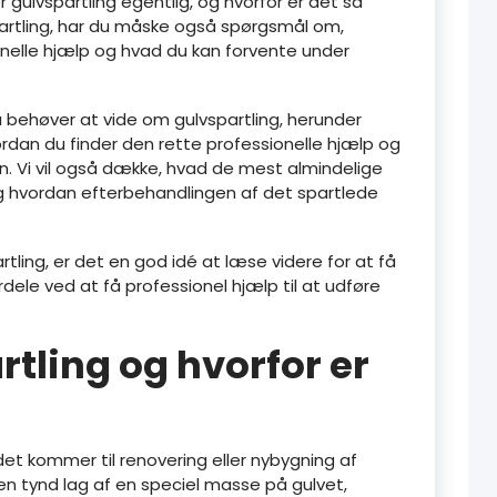
 gulvspartling egentlig, og hvorfor er det så
spartling, har du måske også spørgsmål om,
onelle hjælp og hvad du kan forvente under
 du behøver at vide om gulvspartling, herunder
vordan du finder den rette professionelle hjælp og
. Vi vil også dække, hvad de mest almindelige
, og hvordan efterbehandlingen af det spartlede
rtling, er det en god idé at læse videre for at få
dele ved at få professionel hjælp til at udføre
tling og hvorfor er
 det kommer til renovering eller nybygning af
en tynd lag af en speciel masse på gulvet,