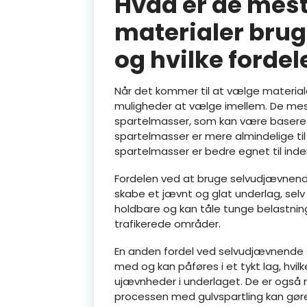
Hvad er de mest
materialer brugt
og hvilke fordel
Når det kommer til at vælge materialer 
muligheder at vælge imellem. De mes
spartelmasser, som kan være basere
spartelmasser er mere almindelige t
spartelmasser er bedre egnet til inde
Fordelen ved at bruge selvudjævnende
skabe et jævnt og glat underlag, sel
holdbare og kan tåle tunge belastninger
trafikerede områder.
En anden fordel ved selvudjævnende 
med og kan påføres i et tykt lag, hvi
ujævnheder i underlaget. De er også m
processen med gulvspartling kan gøres