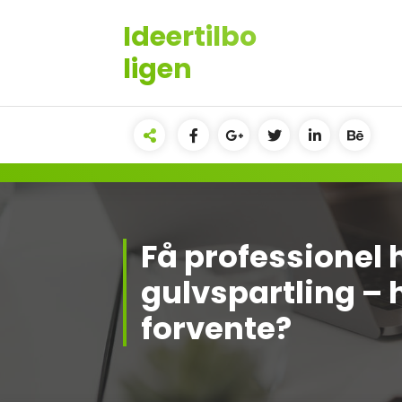
Videre
Ideertilbo
til
indhold
ligen
Få professionel h
gulvspartling –
forvente?