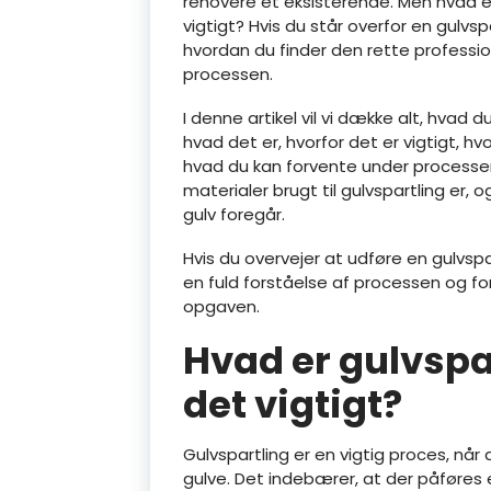
renovere et eksisterende. Men hvad er
vigtigt? Hvis du står overfor en gulv
hvordan du finder den rette professi
processen.
I denne artikel vil vi dække alt, hvad
hvad det er, hvorfor det er vigtigt, h
hvad du kan forvente under processen
materialer brugt til gulvspartling er
gulv foregår.
Hvis du overvejer at udføre en gulvspa
en fuld forståelse af processen og for
opgaven.
Hvad er gulvspar
det vigtigt?
Gulvspartling er en vigtig proces, når
gulve. Det indebærer, at der påføres 