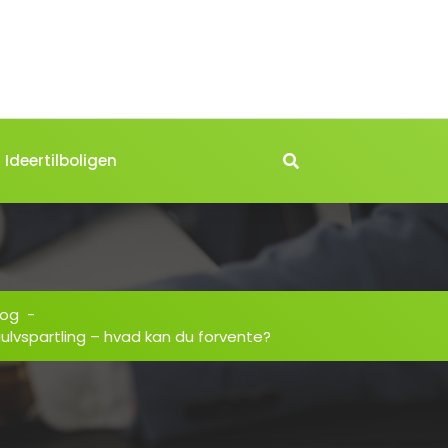
Ideertilboligen
log
-
 gulvspartling – hvad kan du forvente?