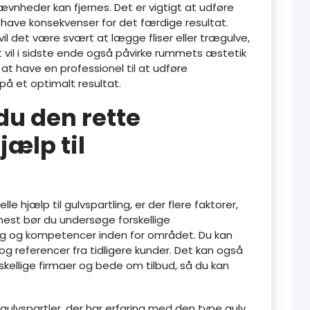
nheder kan fjernes. Det er vigtigt at udføre
l have konsekvenser for det færdige resultat.
, vil det være svært at lægge fliser eller trægulve,
et vil i sidste ende også påvirke rummets æstetik
t at have en professionel til at udføre
på et optimalt resultat.
du den rette
jælp til
le hjælp til gulvspartling, er der flere faktorer,
mest bør du undersøge forskellige
ing og kompetencer inden for området. Du kan
g referencer fra tidligere kunder. Det kan også
skellige firmaer og bede om tilbud, så du kan
gulvspartler, der har erfaring med den type gulv,