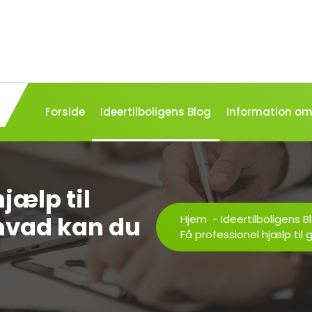
Forside
Ideertilboligens Blog
Information om 
jælp til
 hvad kan du
Hjem
-
Ideertilboligens B
Få professionel hjælp til