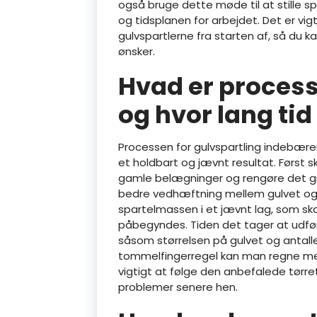
også bruge dette møde til at stille 
og tidsplanen for arbejdet. Det er v
gulvspartlerne fra starten af, så du ka
ønsker.
Hvad er process
og hvor lang tid
Processen for gulvspartling indebærer 
et holdbart og jævnt resultat. Først s
gamle belægninger og rengøre det gru
bedre vedhæftning mellem gulvet og
spartelmassen i et jævnt lag, som ska
påbegyndes. Tiden det tager at udføre
såsom størrelsen på gulvet og antal
tommelfingerregel kan man regne med 
vigtigt at følge den anbefalede tørret
problemer senere hen.