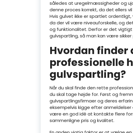
således at uregelmæssigheder og ujæv
denne proces korrekt, da det ellers vi
Hvis gulvet ikke er spartlet ordentligt
da der vil være niveauforskelle, og d
og funktionalitet. Derfor er det vigtig
gulvspartling, så man kan være sikker 
Hvordan finder 
professionelle h
gulvspartling?
Når du skal finde den rette professionel
du skal tage højde for. Først og frem
gulvspartlingsfirmaer og deres erfar
eksempelvis kigge efter anmeldelser o
være en god idé at kontakte flere for
sammenligne pris og kvalitet.
En anden vigtig faktor er at vælge en 