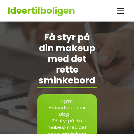
Videre
Ideertilboligen
til
indhold
Få styr på
din makeup
med det
rette
sminkebord
Hjem
-
Ideertilboligens
Blog
-
Få styr på din
makeup med det
rette sminkebord