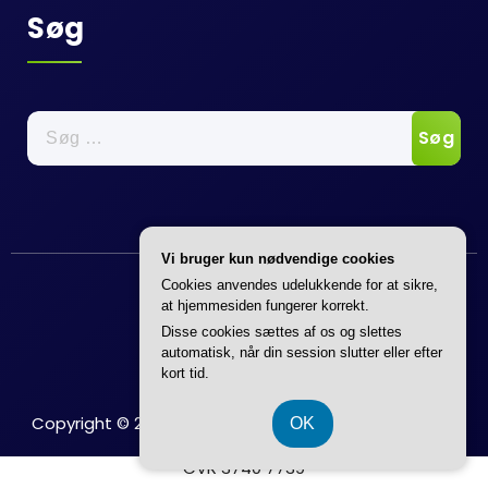
Søg
Søg
efter:
Vi bruger kun nødvendige cookies
Cookies anvendes udelukkende for at sikre,
at hjemmesiden fungerer korrekt.
Disse cookies sættes af os og slettes
automatisk, når din session slutter eller efter
kort tid.
Copyright © 2026 Ideertilboligen | Powered by
Flavita
OK
CVR 3740 7739