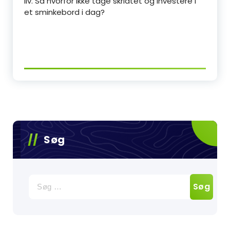
liv. Så hvorfor ikke tage skridtet og investere i
et sminkebord i dag?
Søg
Søg
efter: