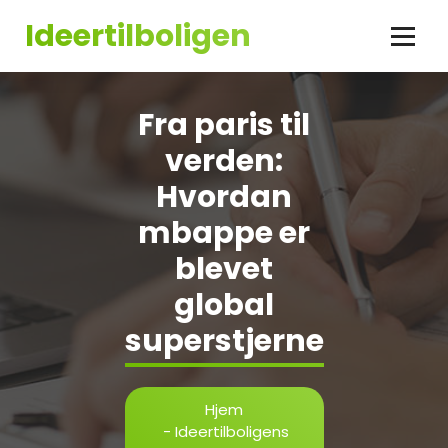
Videre
Ideertilboligen
til
indhold
Fra paris til
verden:
Hvordan
mbappe er
blevet
global
superstjerne
Hjem
-
Ideertilboligens