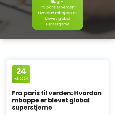
Blog
-
Fra paris til verden:
Hvordan mbappe er
blevet global
superstjerne
24
jul, 2024
Fra paris til verden: Hvordan
mbappe er blevet global
superstjerne