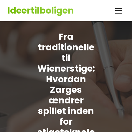
Videre
Ideertilboligen
til
indhold
Fra
traditionelle
til
Wienerstige:
Hvordan
Zarges
ændrer
spillet inden
for