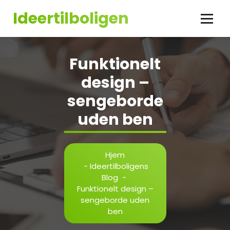
Videre
Ideertilboligen
til
indhold
Funktionelt
design –
sengeborde
uden ben
Hjem
-
Ideertilboligens
Blog
-
Funktionelt design –
sengeborde uden
ben