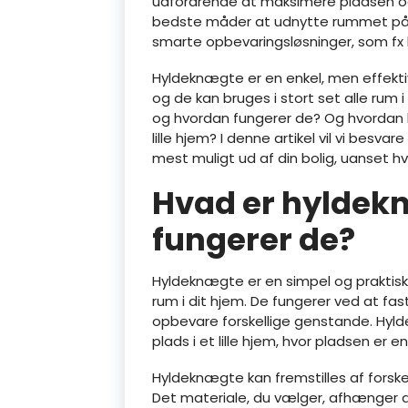
udfordrende at maksimere pladsen og 
bedste måder at udnytte rummet på er
smarte opbevaringsløsninger, som fx
Hyldeknægte er en enkel, men effekti
og de kan bruges i stort set alle rum
og hvordan fungerer de? Og hvordan k
lille hjem? I denne artikel vil vi besv
mest muligt ud af din bolig, uanset hvor
Hvad er hyldek
fungerer de?
Hyldeknægte er en simpel og praktisk 
rum i dit hjem. De fungerer ved at fa
opbevare forskellige genstande. Hyl
plads i et lille hjem, hvor pladsen er 
Hyldeknægte kan fremstilles af forske
Det materiale, du vælger, afhænger 