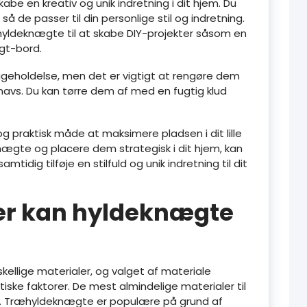
be en kreativ og unik indretning i dit hjem. Du
å de passer til din personlige stil og indretning.
 hyldeknægte til at skabe DIY-projekter såsom en
gt-bord.
geholdelse, men det er vigtigt at rengøre dem
avs. Du kan tørre dem af med en fugtig klud
g praktisk måde at maksimere pladsen i dit lille
nægte og placere dem strategisk i dit hjem, kan
idig tilføje en stilfuld og unik indretning til dit
ler kan hyldeknægte
ellige materialer, og valget af materiale
ske faktorer. De mest almindelige materialer til
k. Træhyldeknægte er populære på grund af