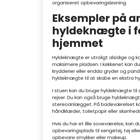
organiseret opbevaringsløsning.
Eksempler på a
hyldeknægte i f
hjemmet
Hyldeknægte er utroligt alsidige og kan
maksimere pladsen. I køkkenet kan d
krydderier eller endda gryder og pander
hyldeknægte til at skabe en ekstra hylde
I stuen kan du bruge hyldeknægte til 
rejser. Du kan også bruge hyldeknægte 
stereoanlægget. På badeværelset ka
håndklæder, toiletpapir eller skønhed
Hvis du har et lille soveværelse, kan 
opbevaringsplads til sengetøj, tøj ell
opbevare smykker eller makeup.