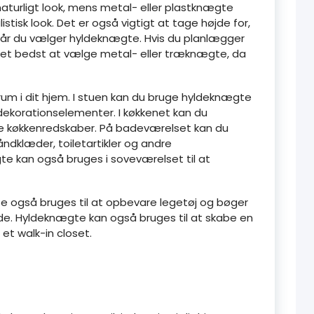
aturligt look, mens metal- eller plastknægte
tisk look. Det er også vigtigt at tage højde for,
når du vælger hyldeknægte. Hvis du planlægger
et bedst at vælge metal- eller træknægte, da
rum i dit hjem. I stuen kan du bruge hyldeknægte
dekorationselementer. I køkkenet kan du
re køkkenredskaber. På badeværelset kan du
ndklæder, toiletartikler og andre
 kan også bruges i soveværelset til at
e også bruges til at opbevare legetøj og bøger
de. Hyldeknægte kan også bruges til at skabe en
r et walk-in closet.