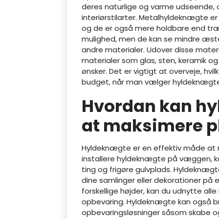
deres naturlige og varme udseende, 
interiørstilarter. Metalhyldeknægte 
og de er også mere holdbare end træ
mulighed, men de kan se mindre æst
andre materialer. Udover disse mater
materialer som glas, sten, keramik og 
ønsker. Det er vigtigt at overveje, hv
budget, når man vælger hyldeknægte t
Hvordan kan hy
at maksimere pl
Hyldeknægte er en effektiv måde at 
installere hyldeknægte på væggen, ka
ting og frigøre gulvplads. Hyldeknægte
dine samlinger eller dekorationer på 
forskellige højder, kan du udnytte all
opbevaring. Hyldeknægte kan også b
opbevaringsløsninger såsom skabe og 