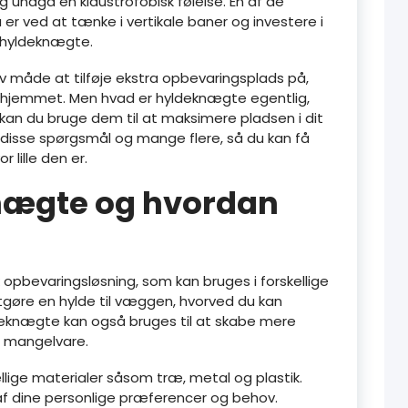
undgå en klaustrofobisk følelse. En af de
 ved at tænke i vertikale baner og investere i
 hyldeknægte.
v måde at tilføje ekstra opbevaringsplads på,
 i hjemmet. Men hvad er hyldeknægte egentlig,
an du bruge dem til at maksimere pladsen i dit
are disse spørgsmål og mange flere, så du kan få
 lille den er.
nægte og hvordan
opbevaringsløsning, som kan bruges i forskellige
stgøre en hylde til væggen, hvorved du kan
deknægte kan også bruges til at skabe mere
en mangelvare.
llige materialer såsom træ, metal og plastik.
af dine personlige præferencer og behov.