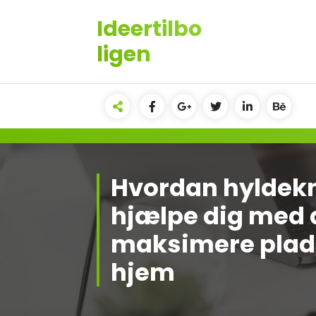
Videre
Ideertilbo
til
indhold
ligen
Hvordan hyldek
hjælpe dig med 
maksimere pladsen
hjem