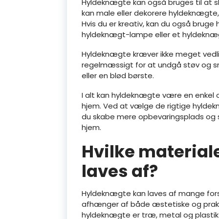
Hyldeknægte kan også bruges til at ska
kan male eller dekorere hyldeknægte, s
Hvis du er kreativ, kan du også bruge
hyldeknægt-lampe eller et hyldeknæ
Hyldeknægte kræver ikke meget vedli
regelmæssigt for at undgå støv og sn
eller en blød børste.
I alt kan hyldeknægte være en enkel o
hjem. Ved at vælge de rigtige hyldek
du skabe mere opbevaringsplads og samt
hjem.
Hvilke materia
laves af?
Hyldeknægte kan laves af mange forsk
afhænger af både æstetiske og prakti
hyldeknægte er træ, metal og plasti