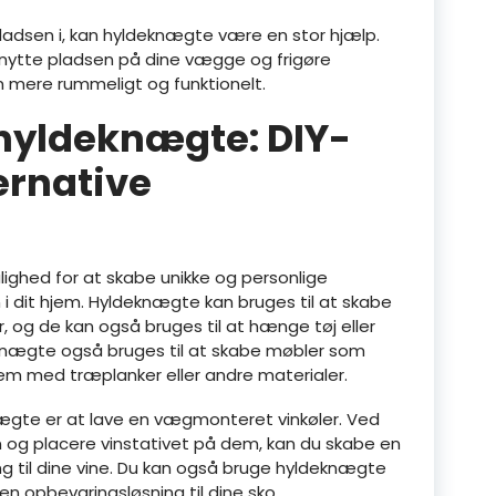
pladsen i, kan hyldeknægte være en stor hjælp.
nytte pladsen på dine vægge og frigøre
jem mere rummeligt og funktionelt.
 hyldeknægte: DIY-
ernative
ighed for at skabe unikke og personlige
 i dit hjem. Hyldeknægte kan bruges til at skabe
er, og de kan også bruges til at hænge tøj eller
knægte også bruges til at skabe møbler som
m med træplanker eller andre materialer.
ægte er at lave en vægmonteret vinkøler. Ved
g placere vinstativet på dem, kan du skabe en
g til dine vine. Du kan også bruge hyldeknægte
er en opbevaringsløsning til dine sko.