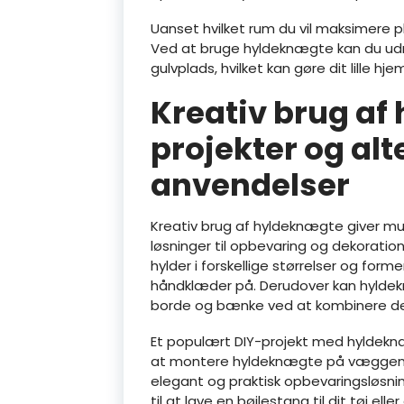
Uanset hvilket rum du vil maksimere 
Ved at bruge hyldeknægte kan du ud
gulvplads, hvilket kan gøre dit lille h
Kreativ brug af
projekter og alt
anvendelser
Kreativ brug af hyldeknægte giver mul
løsninger til opbevaring og dekoration
hylder i forskellige størrelser og form
håndklæder på. Derudover kan hylde
borde og bænke ved at kombinere de
Et populært DIY-projekt med hyldekn
at montere hyldeknægte på væggen o
elegant og praktisk opbevaringsløsnin
til at lave en bøjlestang til dit tøj ell