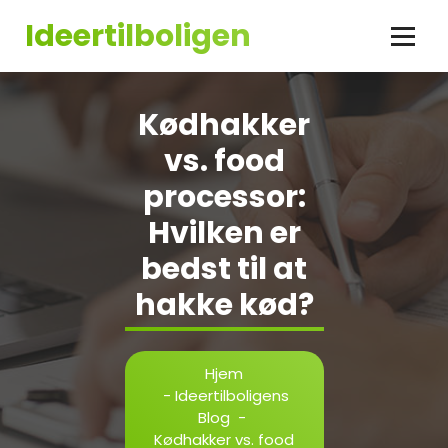
Videre
Ideertilboligen
til
indhold
Kødhakker
vs. food
processor:
Hvilken er
bedst til at
hakke kød?
Hjem
-
Ideertilboligens
Blog
-
Kødhakker vs. food