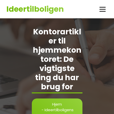
Videre
Ideertilboligen
til
indhold
Kontorartikl
er til
hjemmekon
toret: De
vigtigste
ting du har
brug for
Hjem
-
Ideertilboligens