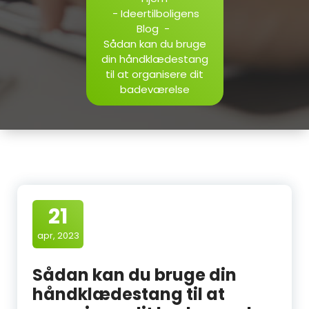
-
Ideertilboligens
Blog
-
Sådan kan du bruge
din håndklædestang
til at organisere dit
badeværelse
21
apr, 2023
Sådan kan du bruge din
håndklædestang til at