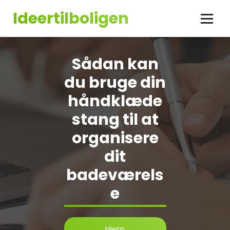
Videre
Ideertilboligen
til
indhold
Sådan kan
du bruge din
håndklæde
stang til at
organisere
dit
badeværels
e
Hjem