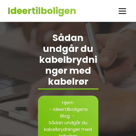
Videre
Ideertilboligen
til
indhold
Sådan
undgår du
kabelbrydni
nger med
kabelrør
Hjem
-
Ideertilboligens
Blog
-
Sådan undgår du
kabelbrydninger med
kabelrør