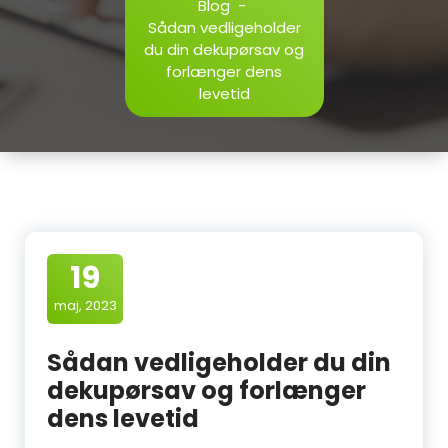
Blog
-
Sådan vedligeholder
du din dekupørsav og
forlænger dens
levetid
19
maj, 2023
Sådan vedligeholder du din
dekupørsav og forlænger
dens levetid