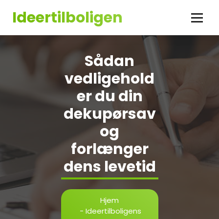
Videre
Ideertilboligen
til
indhold
Sådan
vedligehold
er du din
dekupørsav
og
forlænger
dens levetid
Hjem
-
Ideertilboligens