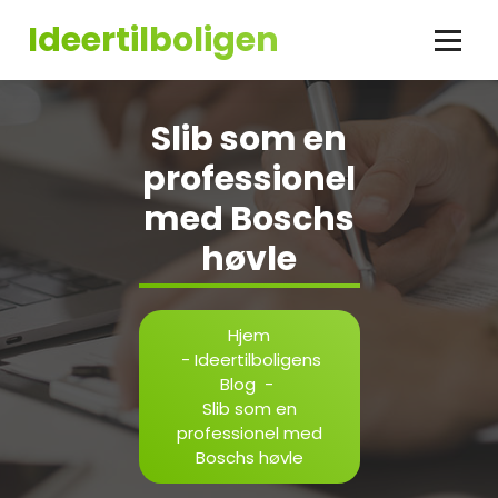
Videre
Ideertilboligen
til
indhold
Slib som en
professionel
med Boschs
høvle
Hjem
-
Ideertilboligens
Blog
-
Slib som en
professionel med
Boschs høvle