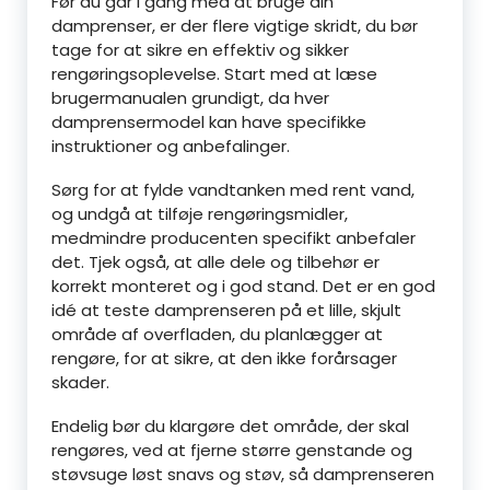
Før du går i gang med at bruge din
damprenser, er der flere vigtige skridt, du bør
tage for at sikre en effektiv og sikker
rengøringsoplevelse. Start med at læse
brugermanualen grundigt, da hver
damprensermodel kan have specifikke
instruktioner og anbefalinger.
Sørg for at fylde vandtanken med rent vand,
og undgå at tilføje rengøringsmidler,
medmindre producenten specifikt anbefaler
det. Tjek også, at alle dele og tilbehør er
korrekt monteret og i god stand. Det er en god
idé at teste damprenseren på et lille, skjult
område af overfladen, du planlægger at
rengøre, for at sikre, at den ikke forårsager
skader.
Endelig bør du klargøre det område, der skal
rengøres, ved at fjerne større genstande og
støvsuge løst snavs og støv, så damprenseren